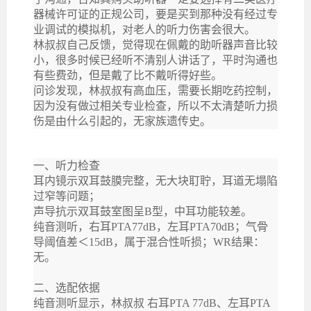
器械许可证的正规公司，要是买到那种没有经过专
业调试的模拟机，对老人的听力伤害会很大。
林叔叔自己反馈，觉得现在佩戴的助听器声音比较
小，很多时候已经听不清别人讲话了，平时沟通也
有些费劲，但是戴了比不戴听得好些。
问诊发现，林叔叔有高血压，需要长期吃药控制，
因为没有做过相关专业检查，所以不太清楚听力损
伤是由什么引起的，无家族遗传史。
一、听力检查
耳内镜示双耳鼓膜完整，无大块耵聍，耳道无塌陷
过窄等问题；
声导抗示双耳鼓室图呈B型，中耳功能较差。
纯音测听，右耳PTA77dB，左耳PTA70dB；气骨
导阈值差＜15dB，属于混合性听损；WR结果：
无。
二、选配依据
纯音测听显示，林叔叔 右耳PTA 77dB、左耳PTA