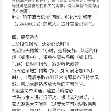
考虑混合性听损特点，适当调整增益曲线，平衡传
导性与感音神经性损失的需求，确保声音传递清晰
且不刺耳。
针对“听不清言语”的问题，强化言语频率
（250-4000Hz）的放大，提升言语识别率。
四、康复适应
1.阶段性佩戴，逐步延长时间
初期每天佩戴1-2小时，选择安静、熟悉的环
境（如家中），避免在嘈杂场所（如市场、
马路）长时间佩戴，减少听觉疲劳。
每周逐渐增加佩戴时间（如每周增加1-2小
时），4周后争取达到日常清醒状态下持续佩
戴，帮助大脑适应放大后的声音信号。
2.聚焦简单沟通，建立聆听信心
优先与家人进行近距离、慢节奏的对话，让
家人避免大声喊叫（过度大声可能导致助听