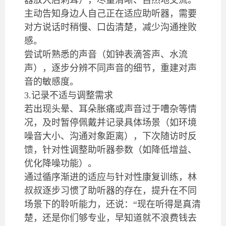
器放大后刺耳），尽量清晰、自然地交流。
主动告知身边人自己正在适应助听器，需要
对方说话时稍慢、口齿清楚，减少沟通挫败
感。
尝试听熟悉的声音（如钟表滴答声、水流
声），逐步分辨不同声音的细节，重建对声
音的敏感度。
3.记录不适与调整需求
若出现头晕、耳朵胀痛或声音过于嘈杂等情
况，及时暂停佩戴并记录具体场景（如环境
噪音大小、沟通对象距离），下次随访时反
馈，针对性调整助听器参数（如降低增益、
优化降噪功能）。
通过循序渐进的适应与针对性康复训练，林
叔叔逐步习惯了助听器的存在，提升在不同
场景下的聆听能力，还说：“现在听得是真清
楚，还是你们够专业，早知道就不浪费钱去