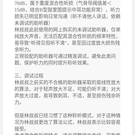
70dB，属于重度混合性听损（气骨导阈值差＜
15dB，结合B型鼓室图提示中耳功能异常），听力
损失已明显影响日常沟通（听不清他人讲话、依赖
未调试的助听器）
林叔叔此前使用的网上购买的未调试助听器，仅单
纯放大声音，无法匹配其混合性听损的频率特性，
易导致“听得见但听不清”，甚至因过度放大损伤残
余听力。
正规验配的助听器可通过精准调试，避免此类问
题，保护听力的同时提升聆听效果。
三、调试过程
林叔叔之前买的不合格的助听器采取的是线性放大
的算法，对于轻声放大不足，可能仍听不清；对大
声放大过度，易导致刺耳、不适，甚至损伤残余听
力。
但是林叔叔已经习惯了这种聆听模式，对于这种情
况为林叔叔更改了算法公式，林叔叔表示比较容易
接受。